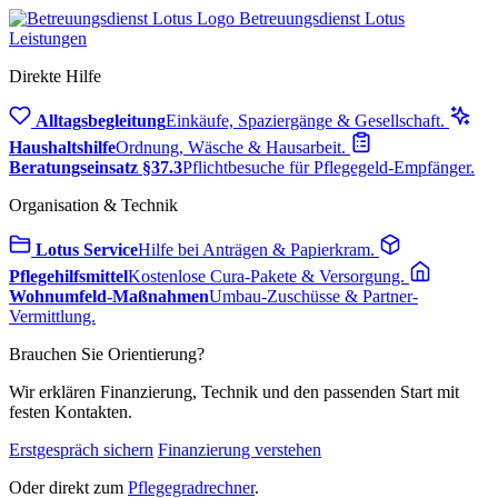
Betreuungsdienst Lotus
Leistungen
Direkte Hilfe
Alltagsbegleitung
Einkäufe, Spaziergänge & Gesellschaft.
Haushaltshilfe
Ordnung, Wäsche & Hausarbeit.
Beratungseinsatz §37.3
Pflichtbesuche für Pflegegeld-Empfänger.
Organisation & Technik
Lotus Service
Hilfe bei Anträgen & Papierkram.
Pflegehilfsmittel
Kostenlose Cura-Pakete & Versorgung.
Wohnumfeld-Maßnahmen
Umbau-Zuschüsse & Partner-
Vermittlung.
Brauchen Sie Orientierung?
Wir erklären Finanzierung, Technik und den passenden Start mit
festen Kontakten.
Erstgespräch sichern
Finanzierung verstehen
Oder direkt zum
Pflegegradrechner
.