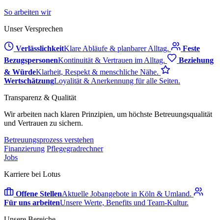
So arbeiten wir
Unser Versprechen
Verlässlichkeit
Klare Abläufe & planbarer Alltag.
Feste
Bezugspersonen
Kontinuität & Vertrauen im Alltag.
Beziehung
& Würde
Klarheit, Respekt & menschliche Nähe.
Wertschätzung
Loyalität & Anerkennung für alle Seiten.
Transparenz & Qualität
Wir arbeiten nach klaren Prinzipien, um höchste Betreuungsqualität
und Vertrauen zu sichern.
Betreuungsprozess verstehen
Finanzierung
Pflegegradrechner
Jobs
Karriere bei Lotus
Offene Stellen
Aktuelle Jobangebote in Köln & Umland.
Für uns arbeiten
Unsere Werte, Benefits und Team-Kultur.
Unsere Bereiche