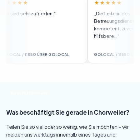
★★★★
★★★★★
r sind sehr zufrieden.“
„Die Leiterin des
Betreuungsdienstes Frau 
kompetent, zuverlässig, 
hilfsbere…“
OCAL / 11880 ÜBER GOLOCAL
GOLOCAL / 11880 ÜBER G
Kontaktformular
Was beschäftigt Sie gerade in Chorweiler?
Teilen Sie so viel oder so wenig, wie Sie möchten – wir
melden uns werktags innerhalb eines Tages und