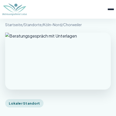
Menü 
Betreuungsdienst Lotus
Startseite
/
Standorte
/
Köln-Nord
/
Chorweiler
Lokaler Standort