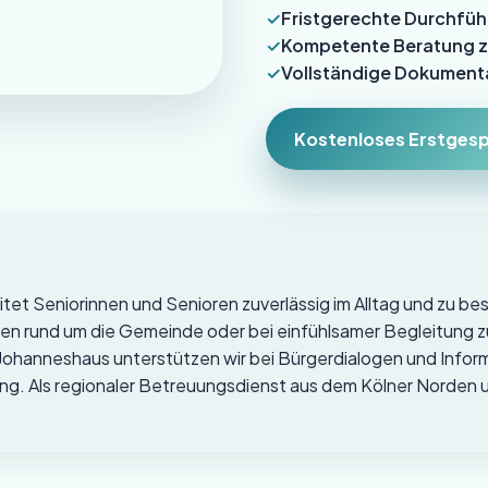
Fristgerechte Durchfüh
Kompetente Beratung z
Vollständige Dokumenta
Kostenloses Erstges
tet Seniorinnen und Senioren zuverlässig im Alltag und zu b
chen rund um die Gemeinde oder bei einfühlsamer Begleitung zu
m Johanneshaus unterstützen wir bei Bürgerdialogen und Inf
g. Als regionaler Betreuungsdienst aus dem Kölner Norden un