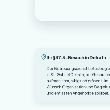
Ihr §37.3-Besuch in Delrath
Der Betreuungsdienst Lotus beglei
in St. Gabriel Delrath, bei Gesprä
aufmerksam, ruhig und präsent. I
Wunsch Organisation und Begleitun
und entlasten Angehörige spürbar.