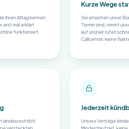
Kurze Wege stat
e Ihren Alltag kennen.
Sie erreichen unser Bür
erst mal erklärt
Termin sind, nimmt unse
hine funktioniert.
auf und wir rufen schn
Callcenter, keine Wart
ng
Jederzeit kündb
n landesrechtlich
Unsere Verträge binden
ine versteckten
Mindestlaufzeit, kei