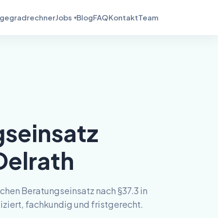
egegradrechner
Jobs
Blog
FAQ
Kontakt
Team
seinsatz
Delrath
ichen Beratungseinsatz nach §37.3 in
ziert, fachkundig und fristgerecht.