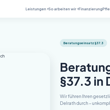
Leistungen
So arbeiten wir
Finanzierung
Pfl
Beratungseinsatz §37.3
Beratung
§37.3 in 
Wir führen Ihren gesetzl
Delrath durch – unkompli