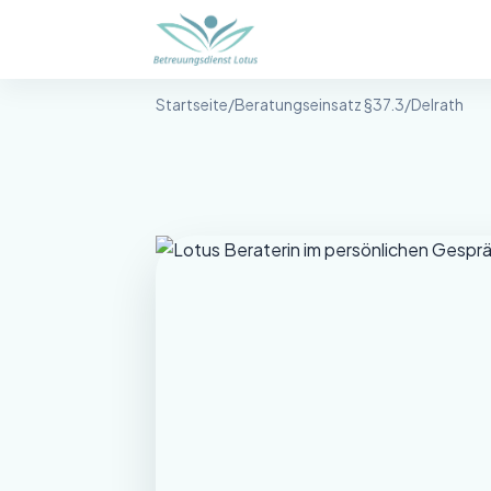
Betreuungsdienst Lotus
Startseite
/
Beratungseinsatz §37.3
/
Delrath