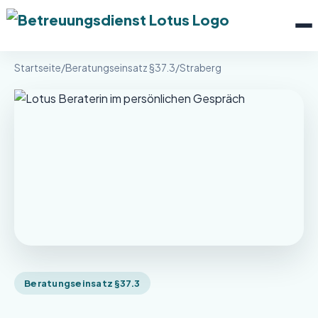
Menü 
Betreuungsdienst Lotus
Startseite
/
Beratungseinsatz §37.3
/
Straberg
Beratungseinsatz §37.3