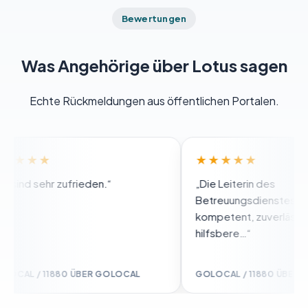
Bewertungen
Was Angehörige über Lotus sagen
Echte Rückmeldungen aus öffentlichen Portalen.
★★★
★★★★★
ind sehr zufrieden.“
„Die Leiterin des
Betreuungsdienstes Frau Ri
kompetent, zuverlässig, fl
hilfsbere…“
AL / 11880 ÜBER GOLOCAL
GOLOCAL / 11880 ÜBER GOL