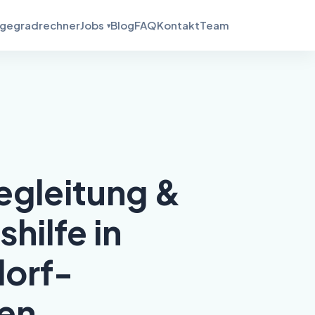
egegradrechner
Jobs
Blog
FAQ
Kontakt
Team
egleitung &
hilfe in
orf-
en