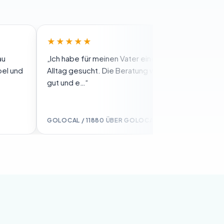
★★★★★
★
„Ich habe für meinen Vater eine Betreuung im
„Wir
Alltag gesucht. Die Beratung war wirklich sehr
Unte
gut und e…“
komm
GOLOCAL / 11880 ÜBER GOLOCAL
GOLO