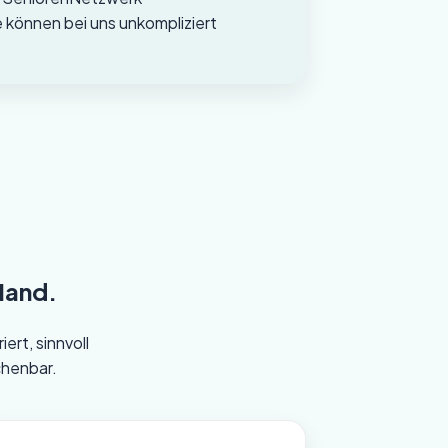
 können bei uns unkompliziert
Hand.
ert, sinnvoll
chenbar.