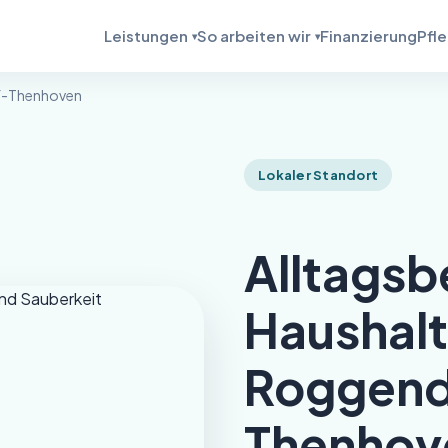
Leistungen
So arbeiten wir
Finanzierung
Pfl
-Thenhoven
Lokaler Standort
Alltagsb
Haushalts
Roggend
Thenhov