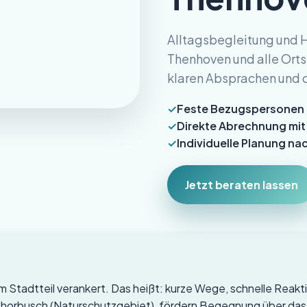
Alltagsbegleitung und H
Thenhoven und alle Orts
klaren Absprachen und 
Feste Bezugspersonen f
Direkte Abrechnung mit
Individuelle Planung n
Jetzt beraten lassen
m Stadtteil verankert. Das heißt: kurze Wege, schnelle Reakti
m Chorbusch (Naturschutzgebiet), fördern Begegnung über d