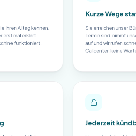
Kurze Wege stat
e Ihren Alltag kennen.
Sie erreichen unser Bür
erst mal erklärt
Termin sind, nimmt unse
hine funktioniert.
auf und wir rufen schn
Callcenter, keine Wart
ng
Jederzeit kündb