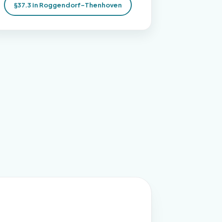
§37.3 in Roggendorf-Thenhoven