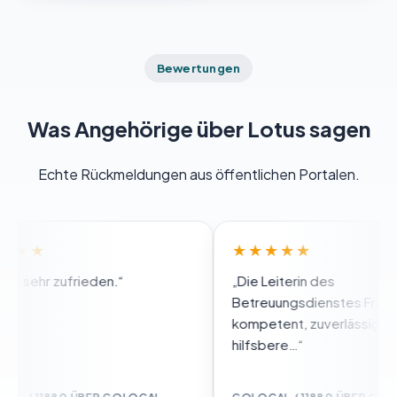
Bewertungen
Was Angehörige über Lotus sagen
Echte Rückmeldungen aus öffentlichen Portalen.
★★
★★★★★
 sehr zufrieden.“
„Die Leiterin des
Betreuungsdienstes Frau Ricker
kompetent, zuverlässig, flexib
hilfsbere…“