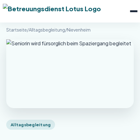
Menü 
Betreuungsdienst Lotus
Startseite
/
Alltagsbegleitung
/
Nievenheim
Alltagsbegleitung